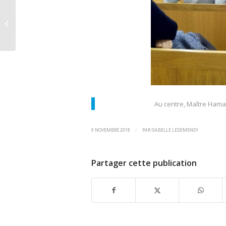
Les violences
intrafamiliales : un
thème abordé par le
Festival du Film
Judiciaire...
Au centre, Maître Hama
9 NOVEMBRE 2018
/
PAR
ISABELLE LEDEMENEY
Partager cette publication