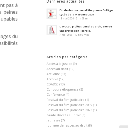
Dernières actualités
ent pas à
Finale du concours d’éloquence Collège
s peines
Lycée de la Mayenne 2026
oupables
13 mai 2026 - 21 h 08 min
L’avocat, professionnel du droit, exerce
une profession libérale.
7 mai 2026 - 19 h 06 min
ouages du
sibilités
Articles par catégorie
Accès à la justice
(9)
Accès au droit
(19)
Actualité
(33)
Archive
(12)
CDAD53
(13)
Concours éloquence
(5)
Conférence
(4)
Festival du film judiciaire
(1)
Festival du film judiciaire 2019
(1)
Festival du film judiciaire 2023
(1)
Guide d'accès au droit
(6)
Jeunesse
(7)
Journée de l'accès au droit
(8)