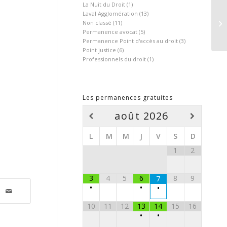
La Nuit du Droit
(1)
Laval Agglomération
(13)
Non classé
(11)
Permanence avocat
(5)
Permanence Point d'accès au droit
(3)
Point justice
(6)
Professionnels du droit
(1)
Les permanences gratuites
août
2026
L
M
M
J
V
S
D
1
2
3
4
5
6
8
9
7
•
•
•
10
11
12
13
14
15
16
•
•