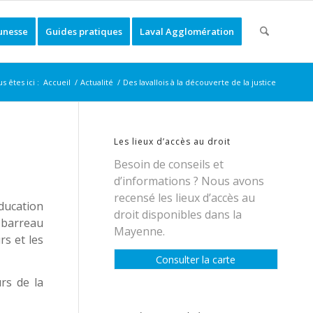
unesse
Guides pratiques
Laval Agglomération
s êtes ici :
Accueil
/
Actualité
/
Des lavallois à la découverte de la justice
Les lieux d’accès au droit
Besoin de conseils et
d’informations ? Nous avons
recensé les lieux d’accès au
ducation
droit disponibles dans la
u barreau
Mayenne.
rs et les
Consulter la carte
urs de la